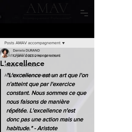
Post
Posts AMAV accompagnement
Daniela DURAND
Posts AMAV accompagnement
12 janv. 2023
2 min de lecture
L'excellence
Articles | bien-être
"L'excellence est un art que l'on 
Articles | Maman chrétienne
n'atteint que par l'exercice 
constant. Nous sommes ce que 
nous faisons de manière 
répétée. L'excellence n'est 
donc pas une action mais une 
habitude." - Aristote