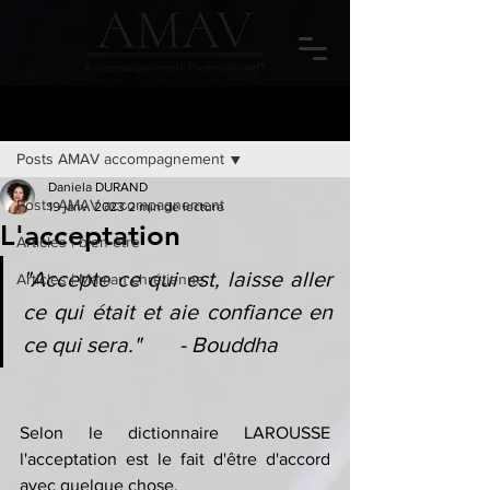
Post
Posts AMAV accompagnement
Daniela DURAND
Posts AMAV accompagnement
19 janv. 2023
2 min de lecture
L'acceptation
Articles | bien-être
"Accepte ce qui est, laisse aller 
Articles | Maman chrétienne
ce qui était et aie confiance en 
ce qui sera."       - Bouddha
Selon le dictionnaire LAROUSSE 
l'acceptation est le fait d'être d'accord 
avec quelque chose.