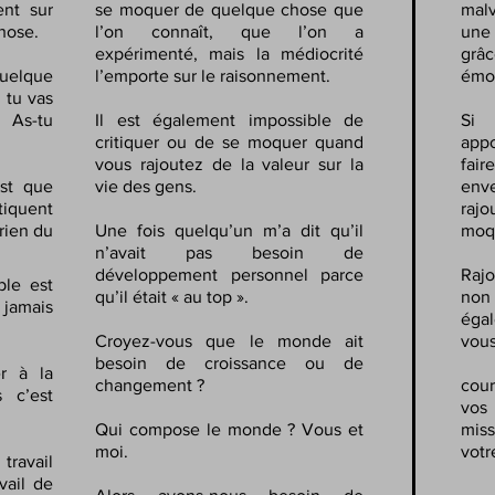
nt sur
se moquer de quelque chose que
mal
hose.
l’on connaît, que l’on a
une
expérimenté, mais la médiocrité
gr
quelque
l’emporte sur le raisonnement.
émo
 tu vas
 As-tu
Il est également impossible de
Si 
critiquer ou de se moquer quand
appo
vous rajoutez de la valeur sur la
fai
est que
vie des gens.
env
tiquent
rajo
rien du
Une fois quelqu’un m’a dit qu’il
moqu
n’avait pas besoin de
développement personnel parce
Rajo
ble est
qu’il était « au top ».
non
t jamais
égal
Croyez-vous que le monde ait
vous
besoin de croissance ou de
er à la
changement ?
cour
 c’est
vos
Qui compose le monde ? Vous et
mis
moi.
votr
ravail
vail de