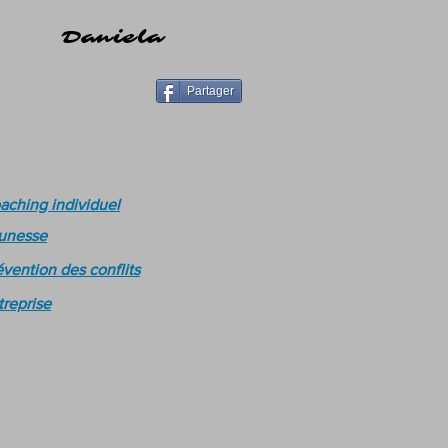
Daniela
Partager
aching individuel
unesse
évention des conflits
treprise