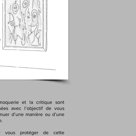
moquerie et la critique sont
isées avec l’objectif de vous
inuer d’une manière ou d’une
e.
r vous protéger de cette