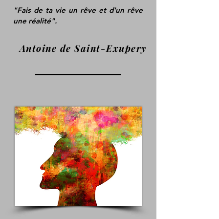
"Fais de ta vie un rêve et d'un rêve
une réalité".
Antoine de Saint-Exupery