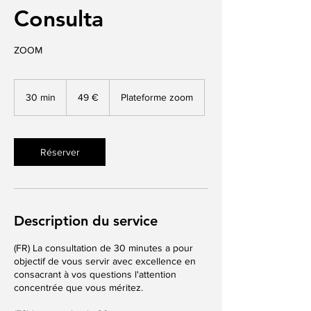
Consulta
ZOOM
49
euros
30 min
3
49 €
Plateforme zoom
0
m
i
n
Réserver
Description du service
(FR) La consultation de 30 minutes a pour
objectif de vous servir avec excellence en
consacrant à vos questions l'attention
concentrée que vous méritez.